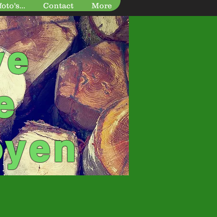
to's...
Contact
More
ve
e
oyen