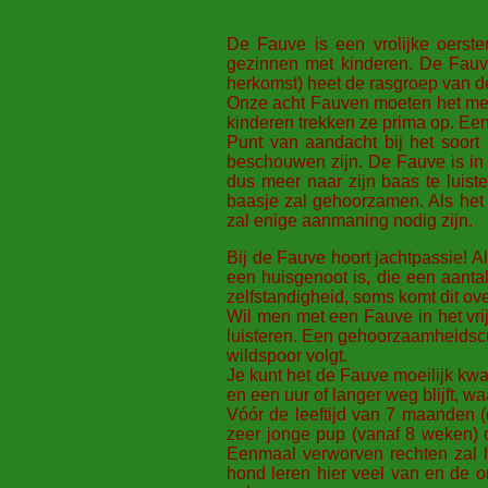
De Fauve is een vrolijke oerste
gezinnen met kinderen. De Fauve
herkomst) heet de rasgroep van d
Onze acht Fauven moeten het met 
kinderen trekken ze prima op. Een 
Punt van aandacht bij het soort
beschouwen zijn. De Fauve is in 
dus meer naar zijn baas te luist
baasje zal gehoorzamen. Als het 
zal enige aanmaning nodig zijn.
Bij de Fauve hoort jachtpassie! A
een huisgenoot is, die een aanta
zelfstandigheid, soms komt dit ov
Wil men met een Fauve in het vri
luisteren. Een gehoorzaamheidscu
wildspoor volgt.
Je kunt het de Fauve moeilijk kwa
en een uur of langer weg blijft, wa
Vóór de leeftijd van 7 maanden (
zeer jonge pup (vanaf 8 weken)
Eenmaal verworven rechten zal h
hond leren hier veel van en de o