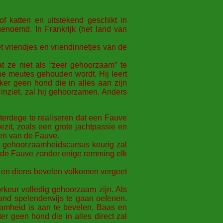
 katten en uitstekend geschikt in
noemd. In Frankrijk (het land van
 vriendjes en vriendinnetjes van de
t ze niet als “zeer gehoorzaam” te
ne meutes gehouden wordt. Hij leert
ker geen hond die in alles aan zijn
inziet, zal hij gehoorzamen. Anders
 terdege te realiseren dat een Fauve
zit, zoals een grote jachtpassie en
nen van de Fauve.
en gehoorzaamheidscursus keurig zal
t de Fauve zonder enige remming elk
as en diens bevelen volkomen vergeet
rkeur volledig gehoorzaam zijn. Als
nd spelenderwijs te gaan oefenen.
aamheid is aan te bevelen. Baas en
r geen hond die in alles direct zal