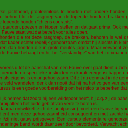
rke jachthond, probleemloos te houden met andere honden of
 behoort tot de rasgroep van de lopende honden, brakken ge
e lopende honden “chiens courants”.
paarden, poezen en kippen stellen en dat gaat prima. Ook met
Fauve staat wat dat betreft voor alles open.
 honden die tot deze rasgroep, de brakken, behoren is wel da
dat kader echter redelijk gehoorzaam omdat hij slechts in klei
eren dan honden die in grote meutes jagen. Maar verwacht ze
de Fauve behaagt en hij het “verstandige” van het commando 
lvorens u tot de aanschaf van een Fauve over gaat dient u zich
l oeroude en specifieke instincten en karaktereigenschappen be
er als eigenwijs en ongehoorzaam. Dit zit nu eenmaal in de ge
je veld wandelen, denk dan nooit dat hij na het volgen van e
rsus is een goede voorbereiding om het risico te beperken da
lijk nemen dat zodra hij een wildspoor heeft, hij c.q. zij de ba
arbij alleen het luide geblaf van verre te horen is.
daarna ontwikkelt zich de jachtpassie) moet een Fauve bij voo
 dient men deze gehoorzaamheid consequent en met zachte ha
ij/zij niet gauw prijsgeven. Een cursus elementaire gehoorz
nderlinge band wordt daar zeer door bevorderd. Verwacht echte