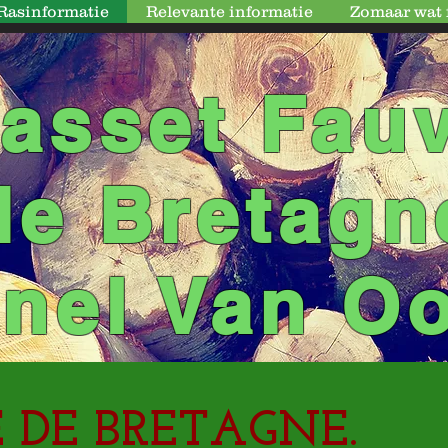
Rasinformatie
Relevante informatie
Zomaar wat fo
asset Fau
de Bretagn
nel Van O
 DE BRETAGNE.