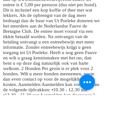
entree is € 5,00 per persoon (dus niet per hond).
Dit is inclusief een kop koffie of thee met wat
lekkers. Als de opbrengst van de dag meer
bedraagt dan de huur van Ut Poeleke doneren we
het meerdere aan de Nederlandse Fauve de
Bretagne Club. De entree moet vooraf via een
tikkie betaald worden. Na ontvangst van de
betaling ontvangt u een entreebewijs met meer
informatie. Zonder entreebewijs krijgt u geen
toegang tot Ut Poeleke. Heeft u nog geen Fauve
en wilt u graag kennismaken met het ras, dan
bent u op deze dag natuurlijk ook van harte
welkom. 2 Honden Per gezin is er plek voor 2
honden. Wilt u meer honden meenemen, neem
dan even contact op voor de mogelijkheden en
kosten. Aanmelden Aanmelden kan voor een van
de volgende tijdvakken: •10.30 - 12.30 uur
•13.30 - 15.30 uur Aanmelden kan door voor 1
mei 2024 een e-mail te sturen (met daarin het
aantal personen en honden, voorkeurstijdvak en
telefoonnummer i.v.m. tikkie) naar
evenementen@fauvedebretagne.nl. Let op: vol =
vol Gezellig als je erbij bent! René en Esther
Kennel van Ooyen