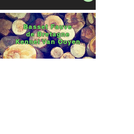
Basset Fauve
de Bretagne
Kennel Van Ooyen