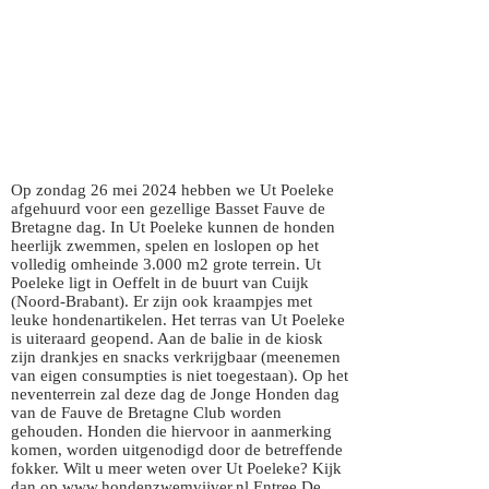
Op zondag 26 mei 2024 hebben we Ut Poeleke
afgehuurd voor een gezellige Basset Fauve de
Bretagne dag. In Ut Poeleke kunnen de honden
heerlijk zwemmen, spelen en loslopen op het
volledig omheinde 3.000 m2 grote terrein. Ut
Poeleke ligt in Oeffelt in de buurt van Cuijk
(Noord-Brabant). Er zijn ook kraampjes met
leuke hondenartikelen. Het terras van Ut Poeleke
is uiteraard geopend. Aan de balie in de kiosk
zijn drankjes en snacks verkrijgbaar (meenemen
van eigen consumpties is niet toegestaan). Op het
neventerrein zal deze dag de Jonge Honden dag
van de Fauve de Bretagne Club worden
gehouden. Honden die hiervoor in aanmerking
komen, worden uitgenodigd door de betreffende
fokker. Wilt u meer weten over Ut Poeleke? Kijk
dan op www.hondenzwemvijver.nl Entree De